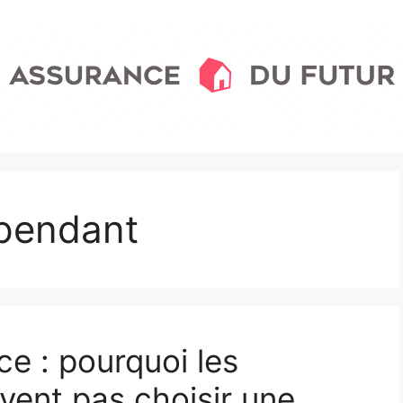
pendant
e : pourquoi les
vent pas choisir une