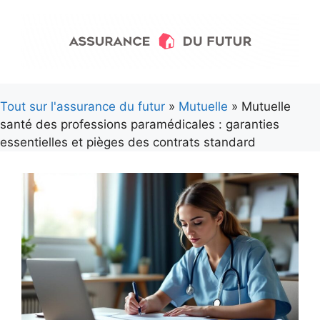
Aller
au
contenu
Tout sur l'assurance du futur
»
Mutuelle
» Mutuelle
santé des professions paramédicales : garanties
essentielles et pièges des contrats standard